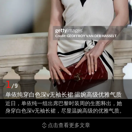
1
/9
单依纯穿白色深v无袖长裙 温婉高级优雅气质
近日，单依纯一组出席巴黎时装周的生图释出，她
身穿白色深v无袖长裙，尽显温婉高级的优雅气质。
点击查看更多文章