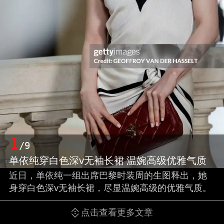
1
/9
单依纯穿白色深v无袖长裙 温婉高级优雅气质
近日，单依纯一组出席巴黎时装周的生图释出，她
身穿白色深v无袖长裙，尽显温婉高级的优雅气质。
点击查看更多文章