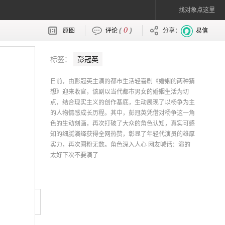
找对象点这里
0
(
)
原图
评论
分享：
易信
标签：
彭冠英
日前，由彭冠英主演的都市生活轻喜剧《婚姻的两种猜
想》迎来收官，该剧以当代都市男女的婚姻生活为切
点，结合现实主义的创作基底，生动展现了以杨争为主
的人物情感成长历程。其中，彭冠英凭借对杨争这一角
色的生动刻画，再次打破了大众的角色认知，真实可感
知的细腻演绎获得全网热赞，彰显了年轻代演员的雄厚
实力，再次圈粉无数。角色深入人心 网友喊话：演的
太好下次不要演了