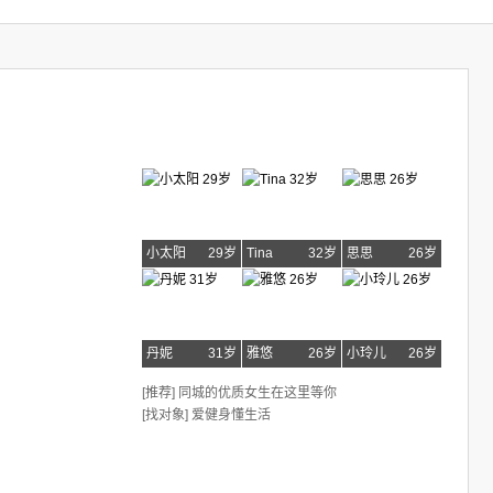
小太阳
29岁
Tina
32岁
思思
26岁
丹妮
31岁
雅悠
26岁
小玲儿
26岁
[推荐] 同城的优质女生在这里等你
[找对象] 爱健身懂生活