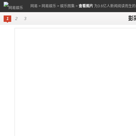
网易
>
网易娱乐
>
娱乐图集
>
查看图片
为3.6亿人新闻阅读而生
彭
1
2
3