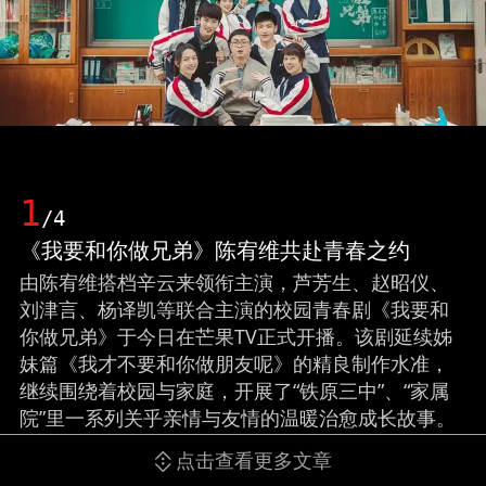
1
/4
《我要和你做兄弟》陈宥维共赴青春之约
由陈宥维搭档辛云来领衔主演，芦芳生、赵昭仪、
刘津言、杨译凯等联合主演的校园青春剧《我要和
你做兄弟》于今日在芒果TV正式开播。该剧延续姊
妹篇《我才不要和你做朋友呢》的精良制作水准，
继续围绕着校园与家庭，开展了“铁原三中”、“家属
院”里一系列关乎亲情与友情的温暖治愈成长故事。
（来源：网易娱乐）
点击查看更多文章