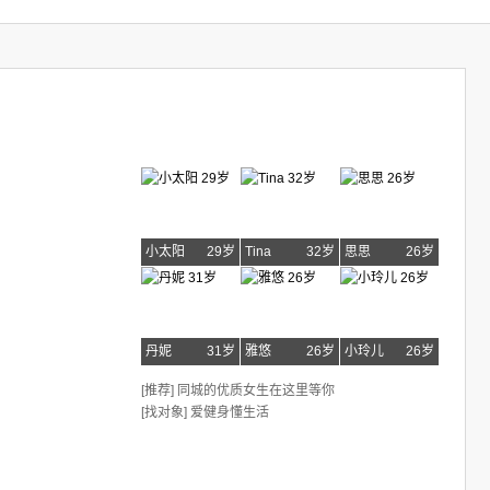
小太阳
29岁
Tina
32岁
思思
26岁
丹妮
31岁
雅悠
26岁
小玲儿
26岁
[推荐] 同城的优质女生在这里等你
[找对象] 爱健身懂生活