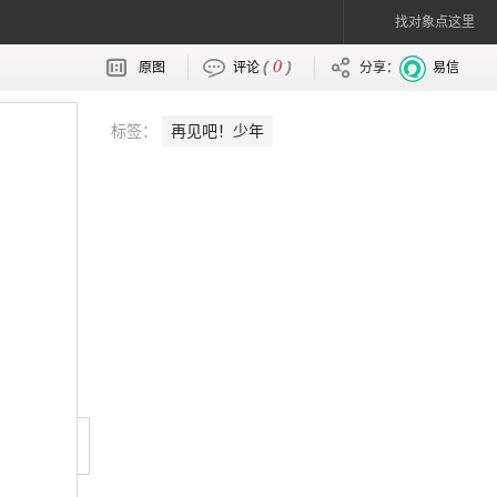
找对象点这里
0
(
)
原图
评论
分享：
易信
标签：
再见吧！少年