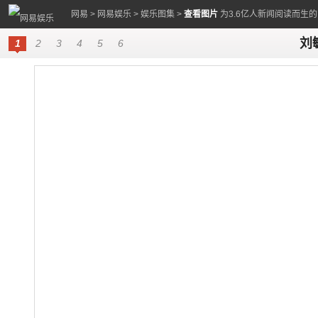
网易
>
网易娱乐
>
娱乐图集
>
查看图片
为3.6亿人新闻阅读而生
刘
1
2
3
4
5
6