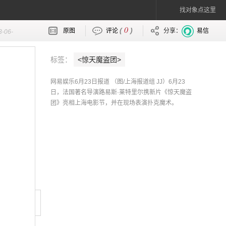
找对象点这里
0
(
)
原图
评论
分享：
易信
3-06-
标签：
<惊天魔盗团>
网易娱乐6月23日报道 （图/上海报道组 JJ）6月23
日，法国著名导演路易斯·莱特里尔携新片《惊天魔盗
团》亮相上海电影节，并在现场表演扑克魔术。