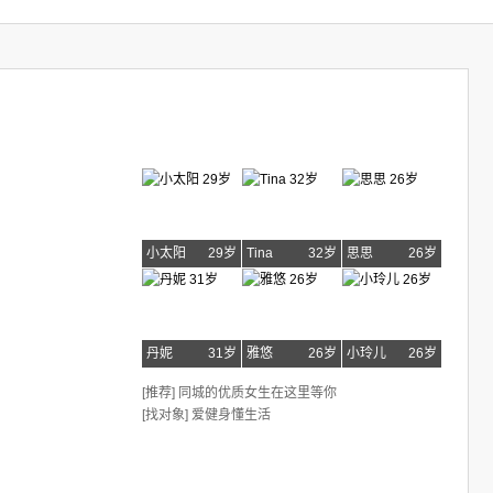
小太阳
29岁
Tina
32岁
思思
26岁
丹妮
31岁
雅悠
26岁
小玲儿
26岁
[推荐] 同城的优质女生在这里等你
[找对象] 爱健身懂生活