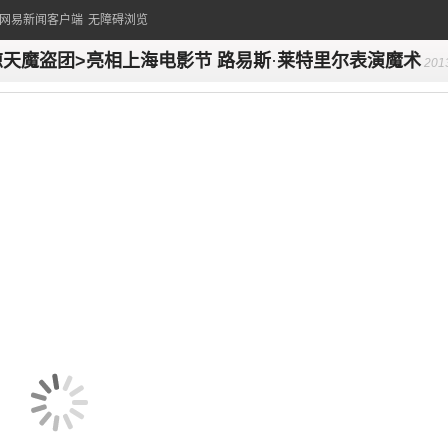
的网易新闻客户端
无障碍浏览
惊天魔盗团>亮相上海电影节 路易斯
·
莱特里尔表演魔术
201
5:01