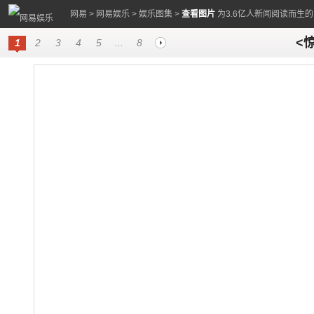
网易
>
网易娱乐
>
娱乐图集
>
查看图片
为3.6亿人新闻阅读而生
<
1
2
3
4
5
...
8
23 1