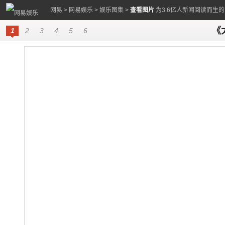
网易
>
网易娱乐
>
娱乐图集
>
查看图片
为3.6亿人新闻阅读而生
《
1
2
3
4
5
6