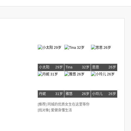
小太阳
29岁
Tina
32岁
思思
26岁
丹妮
31岁
雅悠
26岁
小玲儿
26岁
[推荐] 同城的优质女生在这里等你
[找对象] 爱健身懂生活