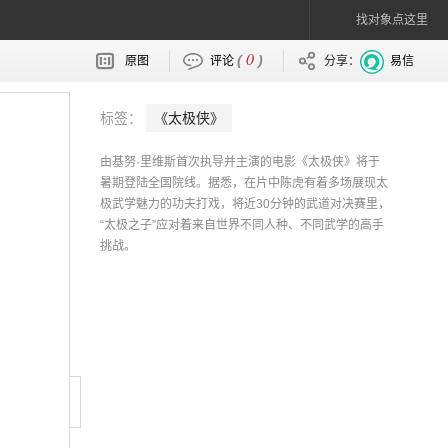
找对象点这里
0
(
)
原图
评论
分享：
易信
标签：
《太极侠》
由基努·里维斯首次执导并主演的电影《太极侠》将于
暑期登陆全国院线。据悉，在片中陈虎有着多场展现太
极武学魅力的功夫打戏，将近30分钟的武道对决赛里，
“太极之子”应对着来自世界不同人种、不同武学的高手
挑战。