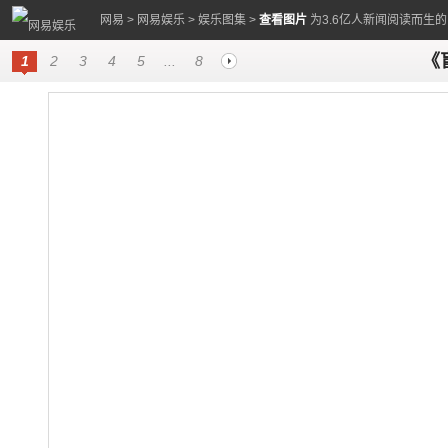
网易
>
网易娱乐
>
娱乐图集
>
查看图片
为3.6亿人新闻阅读而生
《
1
2
3
4
5
...
8