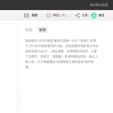
找对象点这里
0
(
)
原图
评论
分享：
易信
标签：
盲探
网易娱乐7月3日报道 暑期华语第一大片《盲探》即将
于7月4日内地香港同步公映。这部由寰亚电影等公司出
品的年度“high片”，由杜琪峰、韦家辉联合指导，汇聚
了刘德华、郑秀文、高圆圆、郭涛等黄金阵容。临近上
映之际，片方再度曝出“侦缉档案之神机盲探”制作特
辑。