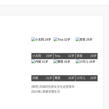
小太阳
29岁
Tina
32岁
思思
26岁
丹妮
31岁
雅悠
26岁
小玲儿
26岁
[推荐] 同城的优质女生在这里等你
[找对象] 爱健身懂生活