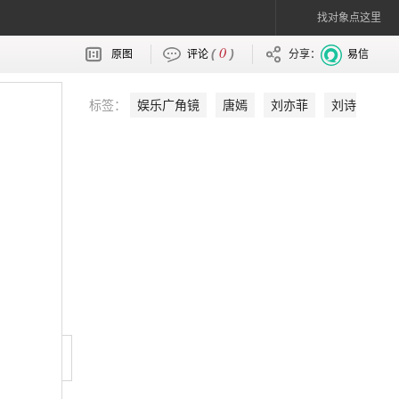
找对象点这里
0
(
)
原图
评论
分享：
易信
标签：
娱乐广角镜
唐嫣
刘亦菲
刘诗
诗
郑爽