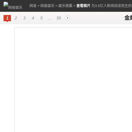
网易
>
网易娱乐
>
娱乐图集
>
查看图片
为3.6亿人新闻阅读而生
金
1
2
3
4
5
...
30