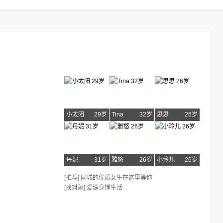
小太阳
29岁
Tina
32岁
思思
26岁
丹妮
31岁
雅悠
26岁
小玲儿
26岁
[推荐] 同城的优质女生在这里等你
[找对象] 爱健身懂生活