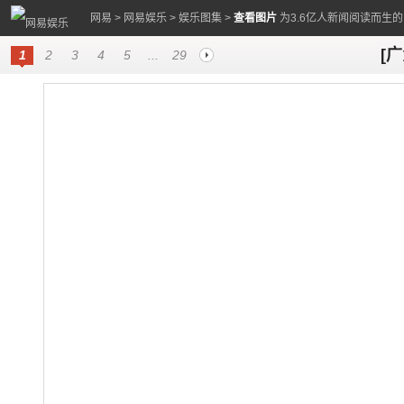
网易
>
网易娱乐
>
娱乐图集
>
查看图片
为3.6亿人新闻阅读而生
[
1
2
3
4
5
...
29