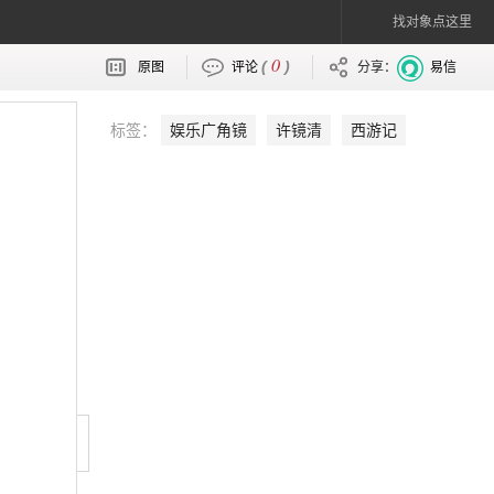
找对象点这里
0
(
)
原图
评论
分享：
易信
标签：
娱乐广角镜
许镜清
西游记