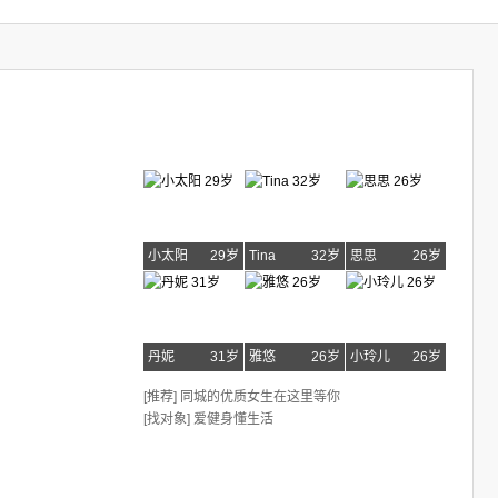
小太阳
29岁
Tina
32岁
思思
26岁
丹妮
31岁
雅悠
26岁
小玲儿
26岁
[推荐] 同城的优质女生在这里等你
[找对象] 爱健身懂生活