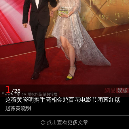
1
/26
赵薇黄晓明携手亮相金鸡百花电影节闭幕红毯
赵薇黄晓明
点击查看更多文章