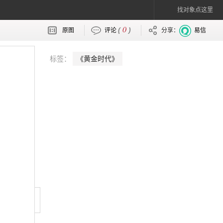
找对象点这里
0
(
)
原图
评论
分享：
易信
标签：
《黄金时代》