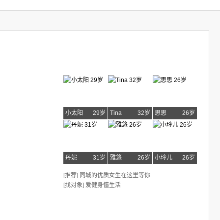
小太阳
29岁
Tina
32岁
思思
26岁
丹妮
31岁
雅悠
26岁
小玲儿
26岁
[推荐] 同城的优质女生在这里等你
[找对象] 爱健身懂生活