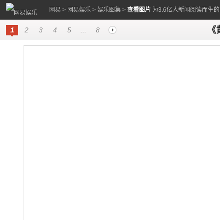
网易
>
网易娱乐
>
娱乐图集
>
查看图片
为3.6亿人新闻阅读而生
《
1
2
3
4
5
...
8