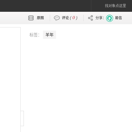
找对象点这里
0
(
)
原图
评论
分享：
易信
标签：
羊年