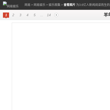
网易
>
网易娱乐
>
娱乐图集
>
查看图片
为3.6亿人新闻阅读而生
羊
1
2
3
4
5
...
14