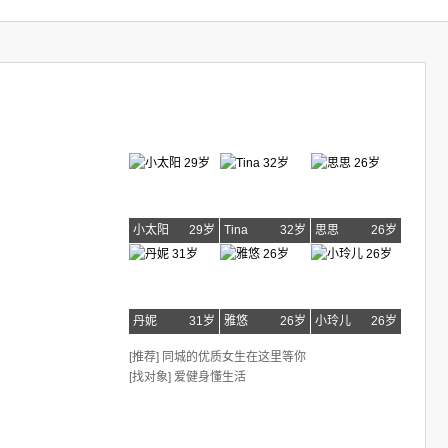
小太阳
29岁
Tina
32岁
思思
26岁
丹妮
31岁
雅悠
26岁
小玲儿
26岁
[推荐] 同城的优质女生在这里等你
[找对象] 爱健身懂生活