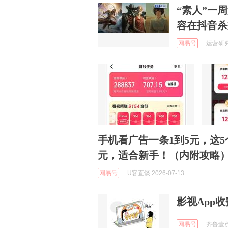
“素人”一周
容在抖音杀
网易号
运营研究社
手机看广告一条1到5元，这5
元，适合新手！（内附攻略
网易号
U客直谈 2026-07-13
影视App
网易号
齐鲁壹点 