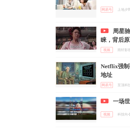
网易号
上地夕野 
周星
睐，背后原
视频
雨轩影视 
Netfli
地址
网易号
至顶科技 
一场世
视频
科技向令说