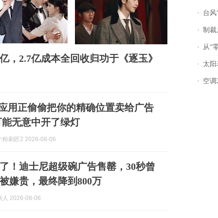
台风“
制裁
从“零风
6亿，2.7亿成本全回收归功于《逐玉》
太阳
空调
卓应用正偷偷把你的精确位置卖给广告
可能无意中开了绿灯
刷匠2 2026-08-06
买了！迪士尼超级碗广告售罄，30秒曾
万被嫌贵，最终降到800万
 2026-08-06