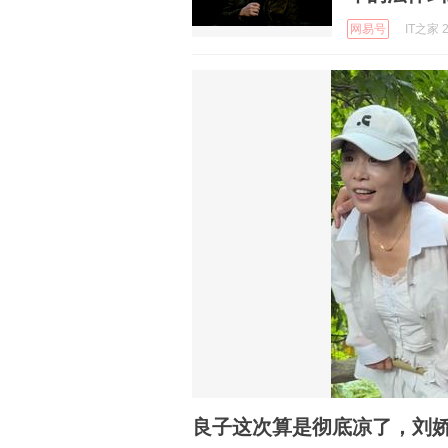
网易号
IT之家 2
良子这次算是彻底凉了，刘