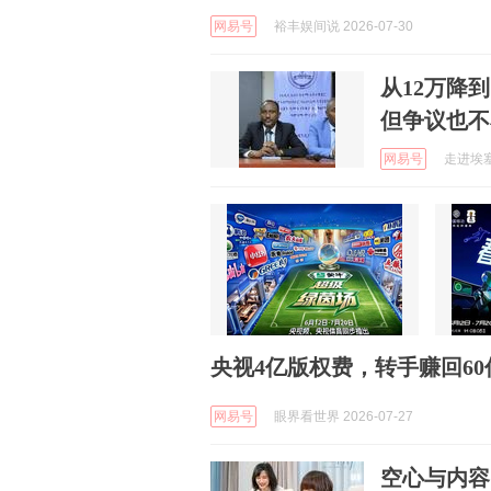
网易号
裕丰娱间说 2026-07-30
从12万降
但争议也不
网易号
走进埃塞 
央视4亿版权费，转手赚回6
网易号
眼界看世界 2026-07-27
空心与内容