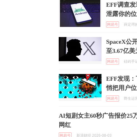
EFF调查
泄露你的位
网易号
薛定谔的B
SpaceX
至3.67亿美
网易号
硅屿手记 
EFF发现：
悄把用户位
网易号
野生运营 
AI短剧女主60秒广告报价25
网红
网易号
新浪财经 2026-08-03