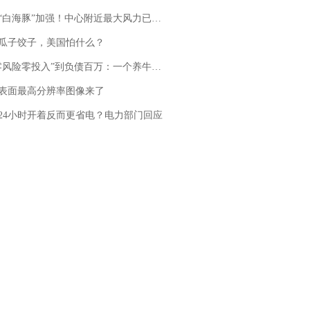
白海豚”加强！中心附近最大风力已达15级 最新研判
瓜子饺子，美国怕什么？
险零投入”到负债百万：一个养牛项目崩盘后，谁该为农户的贷款买单丨红星调查
表面最高分辨率图像来了
24小时开着反而更省电？电力部门回应