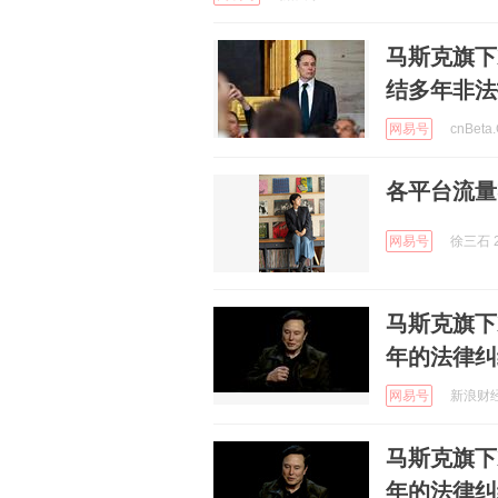
马斯克旗下
结多年非法
网易号
cnBeta
各平台流量
网易号
徐三石 2
马斯克旗下
年的法律纠
网易号
新浪财经 
马斯克旗下
年的法律纠