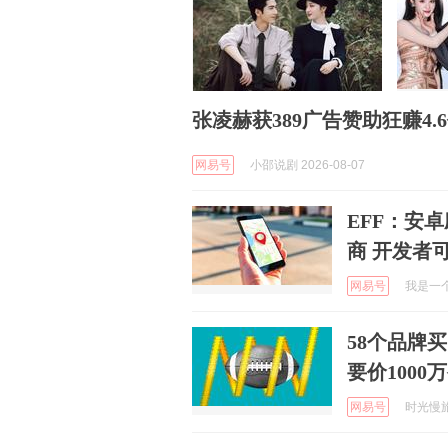
张凌赫获389广告赞助狂赚4.
网易号
小邵说剧 2026-08-07
EFF：安
商 开发者
网易号
我是一个粉
58个品牌
要价1000
网易号
时光慢旅人