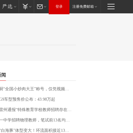
登录
注册免费邮箱
新闻
“全国小炒肉大王”称号，仅凭视频评出？中国烹饪协会回应
G9车型预售价公布：43.98万起
通报“特殊教育学校教师招聘存在违规行为”：已启动问责程序 副校长被停职
招聘物理教师，笔试前13名均遭淘汰？教育局：已叫停招聘，成立调查组全面核查
白海豚”体型变大！环流面积接近13个浙江那么大