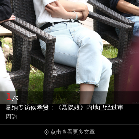
1
/9
戛纳专访侯孝贤：《聂隐娘》内地已经过审
周韵
点击查看更多文章