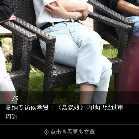
1
/9
戛纳专访侯孝贤：《聂隐娘》内地已经过审
周韵
点击查看更多文章