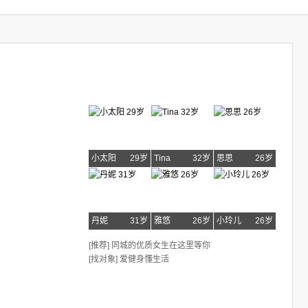
小太阳
29岁
Tina
32岁
思思
26岁
丹妮
31岁
雅悠
26岁
小玲儿
26岁
[推荐] 同城的优质女生在这里等你
[找对象] 爱健身懂生活