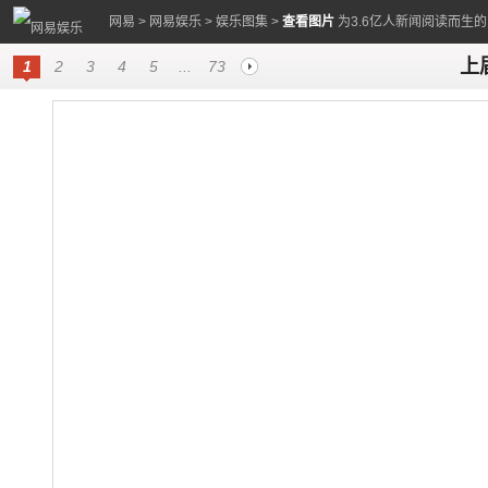
网易
>
网易娱乐
>
娱乐图集
>
查看图片
为3.6亿人新闻阅读而生
上
1
2
3
4
5
...
73