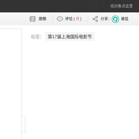
找对象点这里
0
(
)
原图
评论
分享：
易信
标签：
第17届上海国际电影节