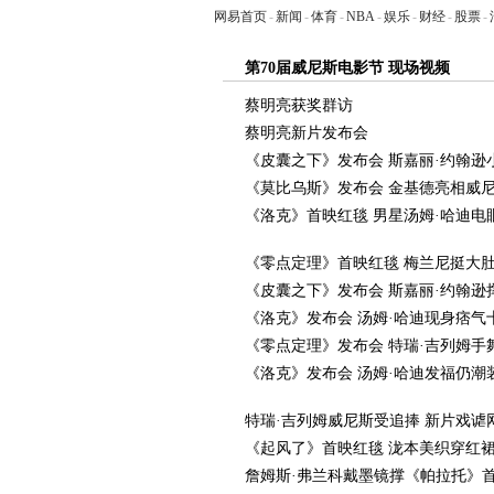
网易首页
-
新闻
-
体育
-
NBA
-
娱乐
-
财经
-
股票
-
第70届威尼斯电影节 现场视频
蔡明亮获奖群访
蔡明亮新片发布会
《皮囊之下》发布会 斯嘉丽·约翰逊
《莫比乌斯》发布会 金基德亮相威
《洛克》首映红毯 男星汤姆·哈迪电
《零点定理》首映红毯 梅兰尼挺大
《皮囊之下》发布会 斯嘉丽·约翰逊
《洛克》发布会 汤姆·哈迪现身痞气
《零点定理》发布会 特瑞·吉列姆手
《洛克》发布会 汤姆·哈迪发福仍潮
特瑞·吉列姆威尼斯受追捧 新片戏谑
《起风了》首映红毯 泷本美织穿红
詹姆斯·弗兰科戴墨镜撑《帕拉托》