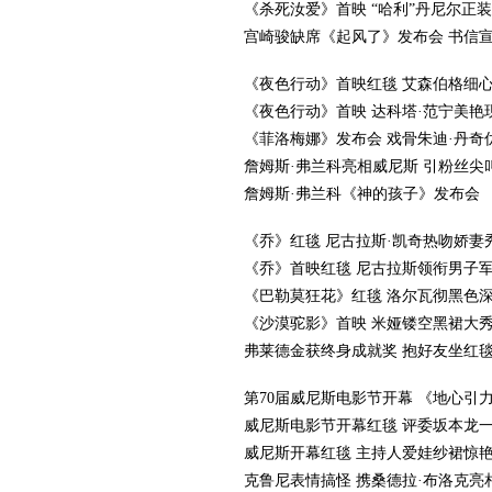
《杀死汝爱》首映 “哈利”丹尼尔正
宫崎骏缺席《起风了》发布会 书信
《夜色行动》首映红毯 艾森伯格细
《夜色行动》首映 达科塔·范宁美艳
《菲洛梅娜》发布会 戏骨朱迪·丹奇
詹姆斯·弗兰科亮相威尼斯 引粉丝尖
詹姆斯·弗兰科《神的孩子》发布会
《乔》红毯 尼古拉斯·凯奇热吻娇妻
《乔》首映红毯 尼古拉斯领衔男子
《巴勒莫狂花》红毯 洛尔瓦彻黑色
《沙漠驼影》首映 米娅镂空黑裙大
弗莱德金获终身成就奖 抱好友坐红
第70届威尼斯电影节开幕 《地心引
威尼斯电影节开幕红毯 评委坂本龙
威尼斯开幕红毯 主持人爱娃纱裙惊
克鲁尼表情搞怪 携桑德拉·布洛克亮