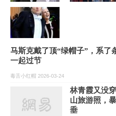
马斯克戴了顶“绿帽子”，系了
一起过节
毒舌小红帽 2026-03-24
林青霞又没
山旅游照，
垂