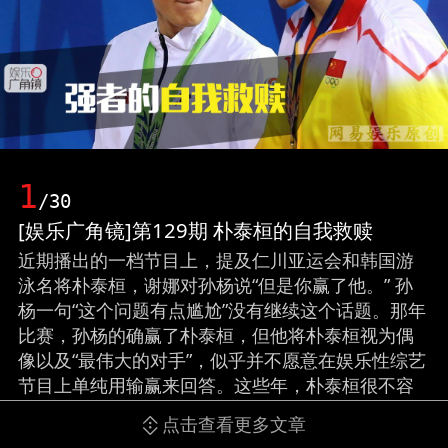
1
/30
[娱乐广角镜]第129期 朴泰桓的自我救赎
近期播出的一档节目上，提及仁川亚运会和韩国游
泳名将朴泰桓，谢娜对孙杨说“但是你赢了他。” 孙
杨一句“这个问题有点尴尬”没有继续这个话题。那年
比赛，孙杨的确赢了朴泰桓，但他将朴泰桓视为偶
像以及“最伟大的对手”，似乎并不愿意在娱乐性综艺
节目上单纯用输赢来回答。这些年，朴泰桓很不容
易，没有赞助商自费训练、误注射禁药遭禁赛，跟
点击查看更多文章
恩师“下跪”换来去里约的机会却遭“滑铁卢”。随着朴