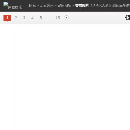
网易
>
网易娱乐
>
娱乐图集
>
查看图片
为3.6亿人新闻阅读而生
《
1
2
3
4
5
...
15