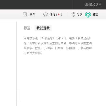
找对象点这里
0
(
)
原图
评论
分享：
易信
标签：
我就是我
网易娱乐讯（图/李道忠）6月19日，电影《我就是我》
在上海举行首次观影及主创见面会，导演范立欣携主演
华晨宇、欧豪、宁桓宇、白举纲、张阳阳、于湉与粉丝
见面并大合影。