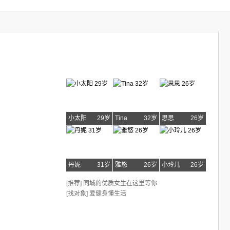
小太阳
29岁
Tina
32岁
思思
26岁
丹妮
31岁
雅悠
26岁
小玲儿
26岁
[推荐] 同城的优质女生在这里等你
[找对象] 爱健身懂生活