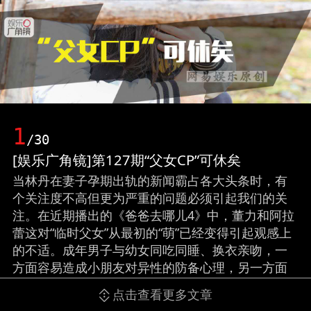
1
/30
[娱乐广角镜]第127期“父女CP”可休矣
当林丹在妻子孕期出轨的新闻霸占各大头条时，有
个关注度不高但更为严重的问题必须引起我们的关
注。在近期播出的《爸爸去哪儿4》中，董力和阿拉
蕾这对“临时父女”从最初的“萌”已经变得引起观感上
的不适。成年男子与幼女同吃同睡、换衣亲吻，一
方面容易造成小朋友对异性的防备心理，另一方面
也容易成为成年人的恋童幻想素材。（责编/池安利
点击查看更多文章
实习生/房思颖）（来源：网易娱乐）