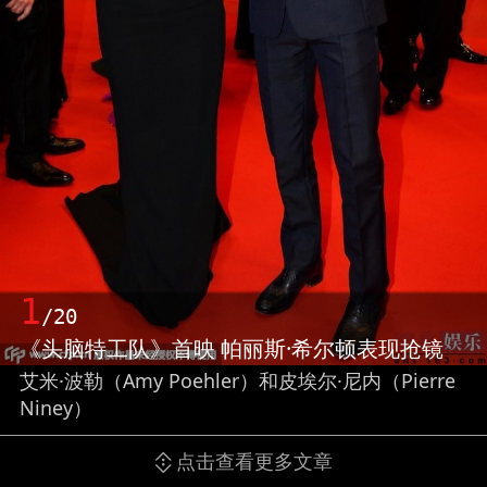
1
/20
《头脑特工队》首映 帕丽斯·希尔顿表现抢镜
艾米·波勒（Amy Poehler）和皮埃尔·尼内（Pierre
Niney）
点击查看更多文章