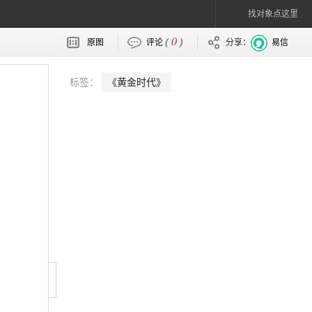
找对象点这里
0
(
)
原图
评论
分享：
易信
标签：
《黄金时代》