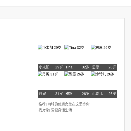
小太阳
29岁
Tina
32岁
思思
26岁
丹妮
31岁
雅悠
26岁
小玲儿
26岁
[推荐] 同城的优质女生在这里等你
[找对象] 爱健身懂生活