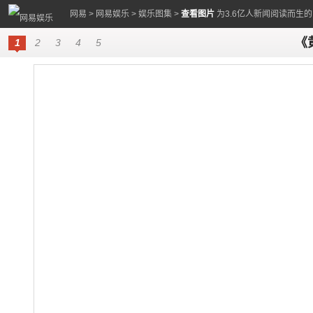
网易
>
网易娱乐
>
娱乐图集
>
查看图片
为3.6亿人新闻阅读而生
《
1
2
3
4
5