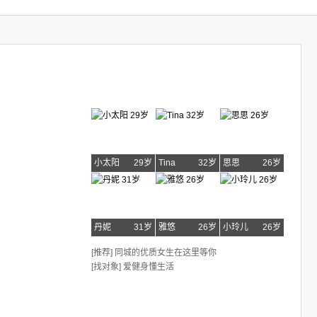
小太阳
29岁
Tina
32岁
思思
26岁
丹妮
31岁
雅悠
26岁
小玲儿
26岁
[推荐] 同城的优质女生在这里等你
[找对象] 爱健身懂生活