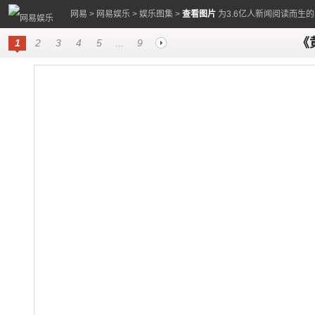
网易
>
网易娱乐
>
娱乐图集
>
查看图片
为3.6亿人新闻阅读而生
《
1
2
3
4
5
...
9