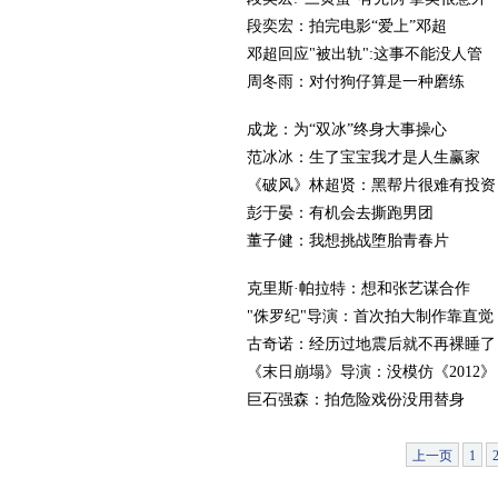
段奕宏：拍完电影“爱上”邓超
邓超回应"被出轨":这事不能没人管
周冬雨：对付狗仔算是一种磨练
成龙：为“双冰”终身大事操心
范冰冰：生了宝宝我才是人生赢家
《破风》林超贤：黑帮片很难有投资
彭于晏：有机会去撕跑男团
董子健：我想挑战堕胎青春片
克里斯·帕拉特：想和张艺谋合作
"侏罗纪"导演：首次拍大制作靠直觉
古奇诺：经历过地震后就不再裸睡了
《末日崩塌》导演：没模仿《2012》
巨石强森：拍危险戏份没用替身
上一页
1