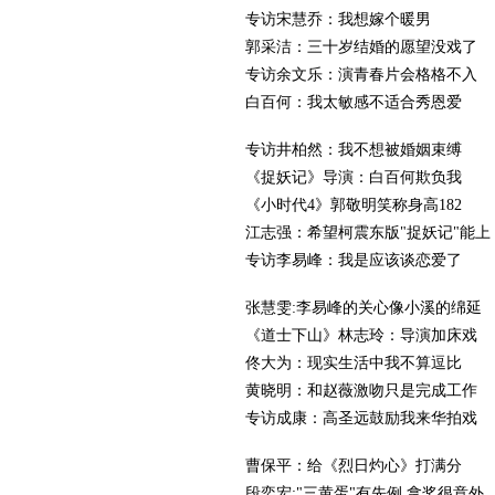
专访宋慧乔：我想嫁个暖男
郭采洁：三十岁结婚的愿望没戏了
专访余文乐：演青春片会格格不入
白百何：我太敏感不适合秀恩爱
专访井柏然：我不想被婚姻束缚
《捉妖记》导演：白百何欺负我
《小时代4》郭敬明笑称身高182
江志强：希望柯震东版"捉妖记"能上
专访李易峰：我是应该谈恋爱了
张慧雯:李易峰的关心像小溪的绵延
《道士下山》林志玲：导演加床戏
佟大为：现实生活中我不算逗比
黄晓明：和赵薇激吻只是完成工作
专访成康：高圣远鼓励我来华拍戏
曹保平：给《烈日灼心》打满分
段奕宏:"三黄蛋"有先例 拿奖很意外