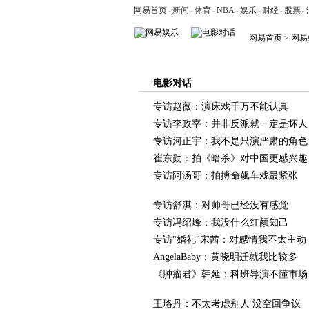
网易首页
-
新闻
-
体育
-
NBA
-
娱乐
-
财经
-
股票
-
网易首页
>
网易
滚动
明星
电影
电视
音乐
视频
电影对话
专访赵薇：演床戏千万不能认真
专访李政宰：并非反派就一定是坏人
专访河正宇：我不是只演严肃的角色
崔东勋：拍《暗杀》对中国更感兴趣
专访阿汤哥：拍搏命飙车戏最紧张
专访舒淇：对帅哥已经没有感觉
专访冯绍峰：我没什么红颜知己
专访"婚礼"宋茜：对感情我不太主动
AngelaBaby：黄晓明迁就我比较多
《肿瘤君》韩延：科班导演不懂市场
王珞丹：不太考虑别人 没空回争议