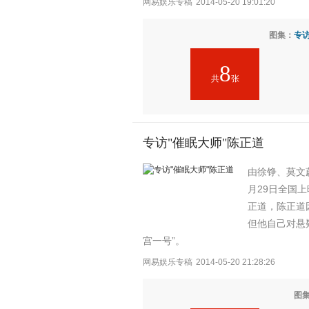
网易娱乐专稿
2014-05-20 19:01:20
图集：
专
8
共
张
专访"催眠大师"陈正道
由徐铮、莫文
月29日全国
正道，陈正道
但他自己对悬
宫一号”。
网易娱乐专稿
2014-05-20 21:28:26
图