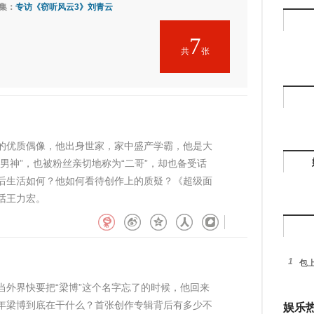
集：
专访《窃听风云3》刘青云
7
共
张
的优质偶像，他出身世家，家中盛产学霸，他是大
“男神”，也被粉丝亲切地称为“二哥”，却也备受话
后生活如何？他如何看待创作上的质疑？《超级面
话王力宏。
1
包
当外界快要把“梁博”这个名字忘了的时候，他回来
动
年梁博到底在干什么？首张创作专辑背后有多少不
娱乐