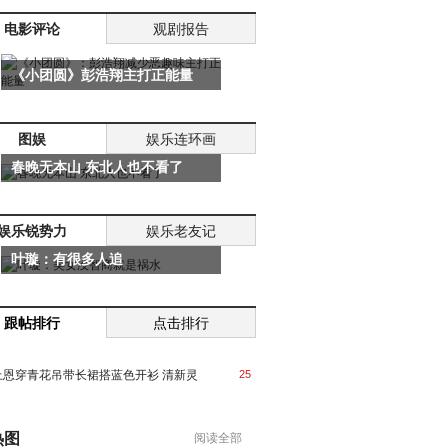
电影评论
观剧报告
《小团圆》彭浩翔主打正能量
图娱
娱乐连环画
春晚无本山 东北人也不看了
娱乐锐势力
娱乐老友记
叶璇：有很多人追
跟帖排行
点击排行
上恩穿青花吊带长裙搭蓝色开衫 清新灵
25
热图
阅读全部