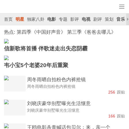
首页
明星
独家八卦
电影
专题
影评
电视
剧评
策划
音乐
热点:
第四季《中国好声音》
第三季《爸爸去哪儿》
信新歌将首播 伴歌迷走出失恋阴霾
韦小宝5个老婆20年后重聚
周冬雨晒自拍粉色内裤抢镜
周冬雨晒自拍粉色内裤抢镜
256
跟贴
刘晓庆豪华别墅曝光生活惬意
刘晓庆豪华别墅曝光生活惬意
166
跟贴
王鸥电影杀青喊话包贝尔：来，亲一个