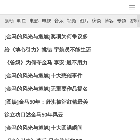
滚动
明星
电影
电视
音乐
视频
图片
访谈
博客
专题
资料
[金马的风光与尴尬]奖项为何争议多
给《地心引力》挑错 宇航员不能生还
《爸妈》为何夺金马 李安:最不用力
[金马的风光与尴尬]十大悲催事件
[金马的风光与尴尬]无重要作品提名
[图娱]金马50年：舒淇被评红毯最美
徐立功口述金马50年风云
[金马的风光与尴尬]十大圆满瞬间