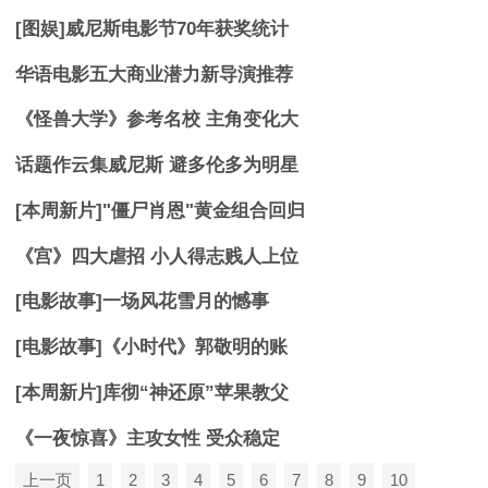
[图娱]威尼斯电影节70年获奖统计
华语电影五大商业潜力新导演推荐
《怪兽大学》参考名校 主角变化大
话题作云集威尼斯 避多伦多为明星
[本周新片]"僵尸肖恩"黄金组合回归
《宫》四大虐招 小人得志贱人上位
[电影故事]一场风花雪月的憾事
[电影故事]《小时代》郭敬明的账
[本周新片]库彻“神还原”苹果教父
《一夜惊喜》主攻女性 受众稳定
上一页
1
2
3
4
5
6
7
8
9
10