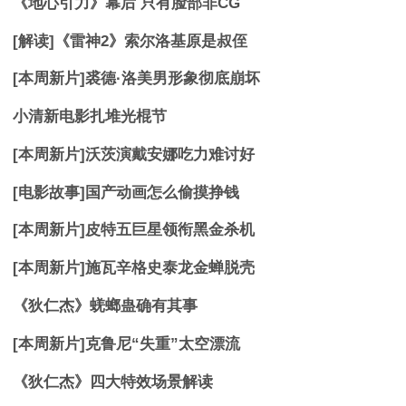
《地心引力》幕后 只有脸部非CG
[解读]《雷神2》索尔洛基原是叔侄
[本周新片]裘德·洛美男形象彻底崩坏
小清新电影扎堆光棍节
[本周新片]沃茨演戴安娜吃力难讨好
[电影故事]国产动画怎么偷摸挣钱
[本周新片]皮特五巨星领衔黑金杀机
[本周新片]施瓦辛格史泰龙金蝉脱壳
《狄仁杰》蜣螂蛊确有其事
[本周新片]克鲁尼“失重”太空漂流
《狄仁杰》四大特效场景解读