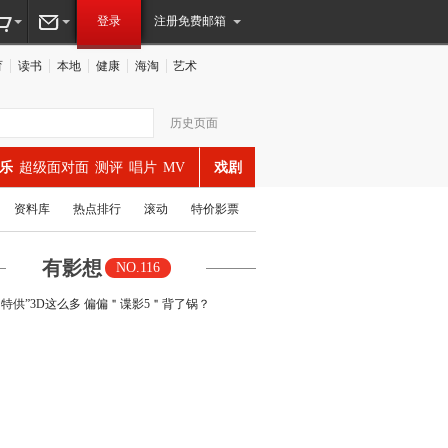
登录
注册免费邮箱
育
读书
本地
健康
海淘
艺术
历史页面
乐
超级面对面
测评
唱片
MV
戏剧
资料库
热点排行
滚动
特价影票
有影想
NO.116