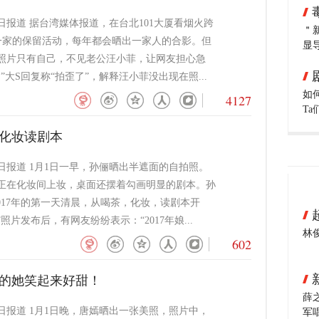
日报道 据台湾媒体报道，在台北101大厦看烟火跨
＂
一家的保留活动，每年都会晒出一家人的合影。但
显
照片只有自己，不见老公汪小菲，让网友担心急
”大S回复称“拍歪了”，解释汪小菲没出现在照...
如
4127
T
茶化妆读剧本
1日报道 1月1日一早，孙俪晒出半遮面的自拍照。
正在化妆间上妆，桌面还摆着勾画明显的剧本。孙
2017年的第一天清晨，从喝茶，化妆，读剧本开
照片发布后，有网友纷纷表示：“2017年娘...
林
602
中的她笑起来好甜！
薛
1日报道 1月1日晚，唐嫣晒出一张美照，照片中，
军