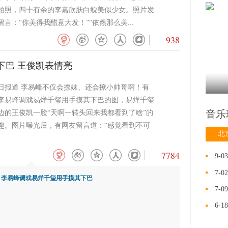
拍照，四十有余的李嘉欣肤白貌美似少女。照片发
言：“你美得我醋意大发！”“依然那么美...
938
下巴 王俊凯表情亮
1日报道 李易峰不仅会撩妹、还会撩小帅哥啊！有
李易峰调戏易烊千玺用手摸其下巴的图，易烊千玺
音乐
边的王俊凯一脸“天啊一转头回来我都看到了啥”的
趣。图片曝光后，有网友留言道：“感觉看到不可
北
7784
9-03
7-02
：
李易峰调戏易烊千玺用手摸其下巴
7-09
6-18