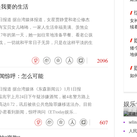
是我要的生活
2日报道 据台湾媒体报道，女星贾静雯和老公修杰
女
续
有宝贝女儿咘咘，一家人生活幸福美满、羡煞众
017年的第一天，她一如往常地淮备早餐、看老公孩
戏，一切就和平常日子无异，只是在这样平淡的生
矮
地
2096
新闻惊呼：怎么可能
如
日报道 据台湾媒体《东森新闻云》1月1日报
”温兆宇上月24日下午疑涉嫌酒驾，被4名警方路上
娱乐
高达0.72，讯后被依公共危险罪嫌移送法办。目前
霍建
君看到新闻，惊呼询问《ETtoday娱乐...
607
sel
人