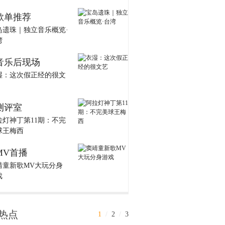
歌单推荐
岛遗珠｜独立音乐概览·
湾
音乐后现场
湿：这次假正经的很文
测评室
拉灯神丁第11期：不完
球王梅西
MV首播
靖童新歌MV大玩分身
戏
热点
1
/
2
/
3