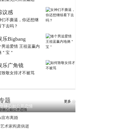
综议感
神们不撕逼，你还想继
看下去吗？
娱乐Bigbang
个男追爱情 王祖蓝赢内
俩＂宝＂
娱乐广角镜
何致敬女排才不被骂
专题
更多
华林心如公开恋情
ina宣布离婚
民艺术家阎肃病逝