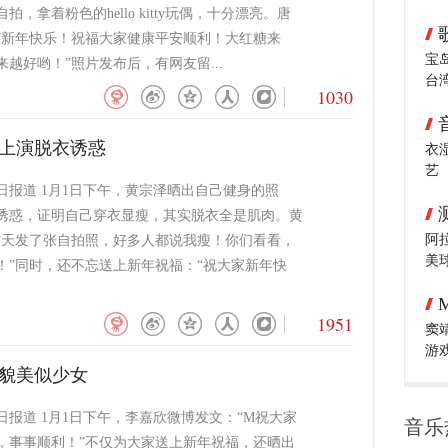
拍，拿着粉色的hello kitty玩偶，十分漂亮。唐
017新年快乐！祝福大家健康平安顺利！大红糖来
宝
越好哟！”照片发布后，有网友留...
台
1030
男上演脱衣诱惑
衣
艺
日报道 1月1日下午，黄宗泽晒出自己健身的照
诱惑，证明自己穿衣显瘦，其实脱衣全是肌肉。黄
阿
昨天发了张自拍照，好多人都说我瘦！你们看看，
美
！”同时，还不忘送上新年祝福：“祝大家新年快
1951
窦
游
白貌美似少女
日报道 1月1日下午，李嘉欣微博发文：“M祝大家
音乐
喜乐，事事顺利！”不仅为大家送上新年祝福，还晒出