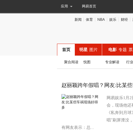
应用
网易首页
新闻
体育
NBA
娱乐
财经
首页
明星
图片
电影
专题
票
聚合阅读
悦图
专业解读
行
赵丽颖跨年假唱？网友:比某
网易娱乐1月
会，现场他还
《私奔到月球
唱”刷屏湮没
有网友表示：总...