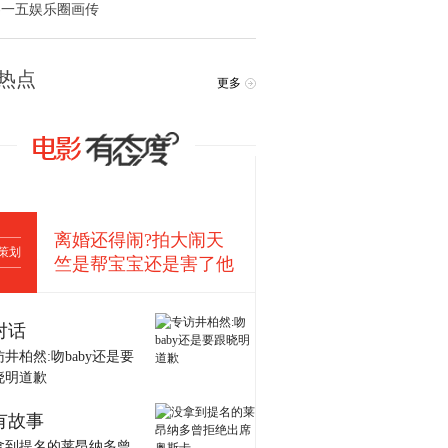
零一五娱乐圈画传
热点
更多
离婚还得闹?拍大闹天
策划
竺是帮宝宝还是害了他
对话
井柏然:吻baby还是要
晓明道歉
有故事
拿到提名的莱昂纳多曾