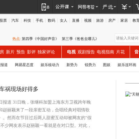
股票
汽车
科技
手机
数码
女人
直播
视频
旅游
房产
家居
教
热点:
第四季《中国好声音》
第三季《爸爸去哪儿》
房
新片
预告
影评
独家评论
电视
观剧报告
电视指南
片花
音
业报道
网易星态度
娱乐核动力
新势力
锐势力
图娱
娱乐连环画
些车祸现场好得多
2日报道 31日晚，张继科加盟上海东方卫视跨年晚
和赵丽颖来了一段亲密互动，合唱经典对唱情歌
》。然而在节目过后两人甜蜜互动却被网友的“假
，不少网友表示赵丽颖一看就是在对口型。对此，