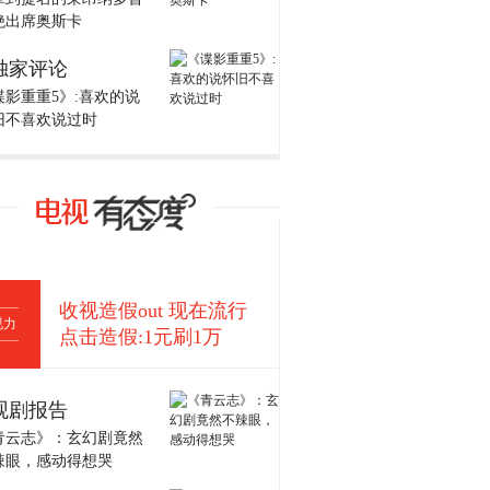
绝出席奥斯卡
独家评论
谍影重重5》:喜欢的说
旧不喜欢说过时
收视造假out 现在流行
视力
点击造假:1元刷1万
观剧报告
青云志》：玄幻剧竟然
辣眼，感动得想哭