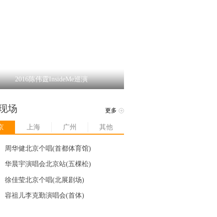
2016陈伟霆InsideMe巡演
现场
更多
京
上海
广州
其他
周华健北京个唱(首都体育馆)
华晨宇演唱会北京站(五棵松)
徐佳莹北京个唱(北展剧场)
容祖儿李克勤演唱会(首体)