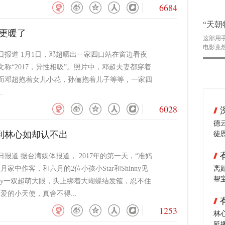
6684
“天朝
能更暖了
这部用
电影竟
2日报道 1月1日，邓超晒出一家四口站在窗边看夜
称“2017，异性相吸”。照片中，邓超夫妻都穿着
而邓超抱着女儿小花，孙俪抱着儿子等等，一家四
.
6028
德
到林心如却认不出
徒
日报道 据台湾媒体报道， 2017年的第一天，“准妈
月家中作客，和六月的2位小孩小Star和Shinny见
离
帮
nny一双超萌大眼，头上绑着大蝴蝶结发箍，忍不住
爱的小天使，真舍不得...
1253
林
延