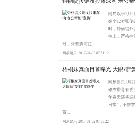
钟丽缇拉链没拉露深沟 老公帮
网易娱乐1月
嫁小12岁张
时，钟丽缇外
拉上，严格控
时，外套胸前拉...
网易娱乐
2017-01-02 07:51:12
梧桐妹真面目首曝光 大眼睛"
网易娱乐1月2
修杰楷育有爱
年春天还将迎
日常”，不曾
贾...
网易娱乐
2017-01-02 07:38:22