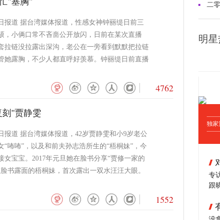
忙"塞胸"
二
2日报道 据台湾媒体报道，性感女神钟丽缇日前三
伦硕，小俩口常不吝啬公开放闪，日前在某次直播
明星
套拉链没拉露出深沟，老公在一旁看到默默把拉链
管她露胸，不少人都直呼好羡慕。钟丽缇日前直播
4762
复刻"贾静雯
独家
日报道 据台湾媒体报道，42岁贾静雯和小9岁老公
女“咘咘”，以及和前夫孙志浩所生的“梧桐妹”，今
接女宝宝。2017年元旦她在脸书分享“贾修一家的
在脸书露面的梧桐妹，首次露出一双水汪汪大眼。
专访
跟
1552
没