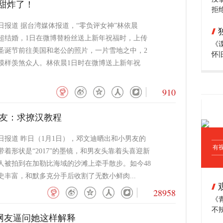
”甜炸了！
拒
日报道 据台湾媒体报道，“零负评女神”林依晨
林于超结婚，1日在微博替粉丝送上新年祝福时，上传
《
圣诞节前往美国和老公的照片，一片雪地之中，2
怀
模样羡煞众人。林依晨1日时在微博送上新年祝
910
网友：求撩汉教程
2日报道 昨日（1月1日），邓文迪晒出和小男友的
有
着形状是“2017”的墨镜，和男友头靠着头喜迎新
人被拍到在加勒比海域的沙滩上牵手散步。如今48
史丰富，和默多克分手后收割了无数小鲜肉...
28958
《
不
网友逼问她这样解释