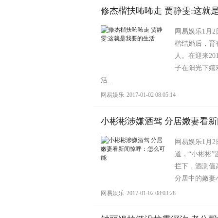
修杰楷扶咘咘走 贾静雯:这就
网易娱乐1月
楷结婚后，育
人。在迎来2
子在阳光下嬉
活...
网易娱乐
2017-01-02 08:05:14
小彬彬涉嫌酒驾 分居嫩妻看
网易娱乐1月2
道，“小彬彬
拦下，酒测值
分居中的嫩妻小
网易娱乐
2017-01-02 08:03:28