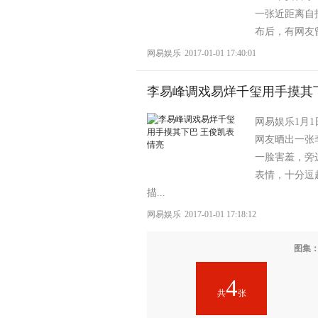
一张近距离自
布后，有网友留
网易娱乐
2017-01-01 17:40:01
李易峰调戏易烊千玺用手摸其
网易娱乐1月
网友晒出一张
一脸害羞，旁
表情，十分逗
描...
网易娱乐
2017-01-01 17:18:12
图集
4
共
张