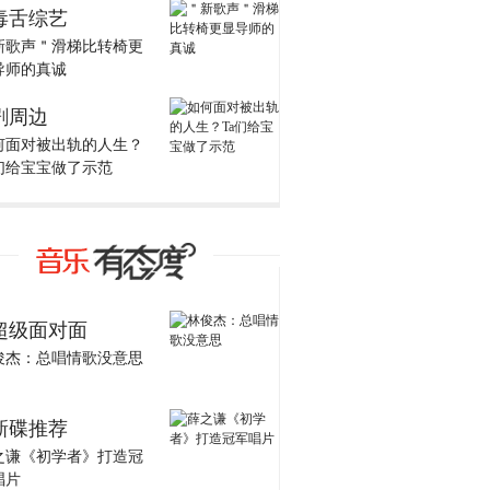
毒舌综艺
新歌声＂滑梯比转椅更
导师的真诚
剧周边
何面对被出轨的人生？
a们给宝宝做了示范
超级面对面
俊杰：总唱情歌没意思
新碟推荐
之谦《初学者》打造冠
唱片