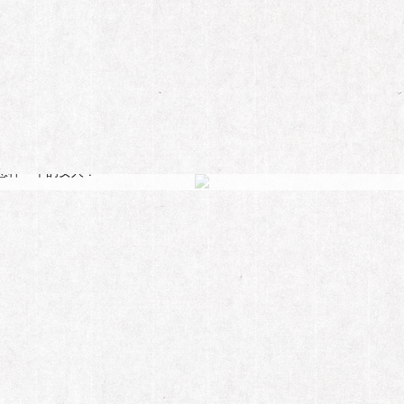
葛荟婕：我依旧相信爱情
鼻大吸尘、嘴大迷人、牙小勾魂。横批：一个不负责任的女人。”葛荟婕在
怎样一个的女人？