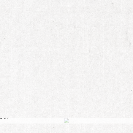
杜淳的大男子主义
，太过淳朴、太过醇厚了。他也知道自己这个“缺点”生性木讷、少言寡语
微笑。