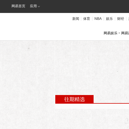
网易首页
应用
新闻
体育
NBA
娱乐
财经
网易娱乐
> 网
第160期
学会知足的
凌潇肃打开手机，给我们翻看一个新
往期精选