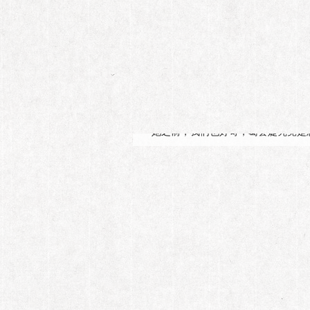
第157期
“真性情”的
“头大无脑、脑大长草、眼大无神、
她之前，我们也好奇，葛荟婕究竟是