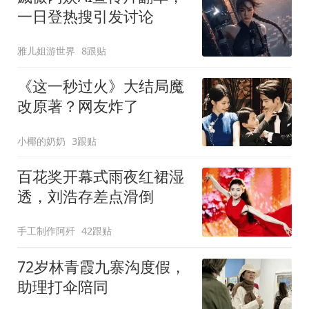
一日登热搜引发讨论
雅儿姐游世界
8跟贴
《这一秒过火》大结局魔
改原著？网友炸了
小椰的奶奶
3跟贴
百花奖开幕式雨夜红裙湿
透，刘浩存差点滑倒
手工制作阿歼
42跟贴
72岁林青霞九寨沟度假，
助理打伞陪同