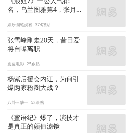
《浪姐7》一公人气排
名，乌兰图雅第4，张月
第2
娱乐圈笔娱君
374跟贴
张雪峰刚走20天，昔日爱
将自曝离职
皮皮电影
25跟贴
杨紫后援会内讧，为何引
爆两家粉圈大战？
八卦三缺一
52跟贴
《蜜语纪》爆了，演技才
是真正的颜值滤镜