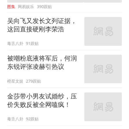
图集
网易娱乐
390跟贴
吴向飞又发长文列证据，
这回直接硬刚李荣浩
毒舌八卦
91跟贴
被嘲粉底液将军后，何润
东锐评张凌赫引热议
橙星文娱
279跟贴
金莎带小男友试婚纱，压
价失败反被全网嗑疯！
毒舌八卦
92跟贴