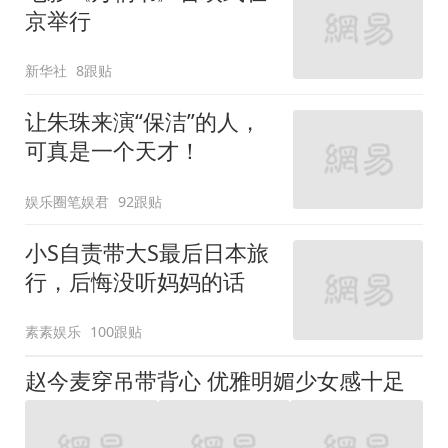
京举行
新华社
8跟贴
让朱珠来演“保洁”的人，
可真是一个天才！
娱乐圈笔娱君
92跟贴
小S自责带大S最后日本旅
行，后悔没听妈妈的话
素素娱乐
100跟贴
赵今麦穿吊带背心 优雅明媚少女感十足