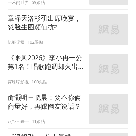
一禾的世界
69跟贴
章泽天洛杉矶出席晚宴，
怼脸生图颜值抗打
扒虾侃娱
182跟贴
《乘风2026》李小冉一公
第1名！唱歌跑调却火出
圈
露珠聊影视
100跟贴
俞灏明王晓晨：要不你俩
商量好，再跟网友说话？
八卦三缺一
41跟贴