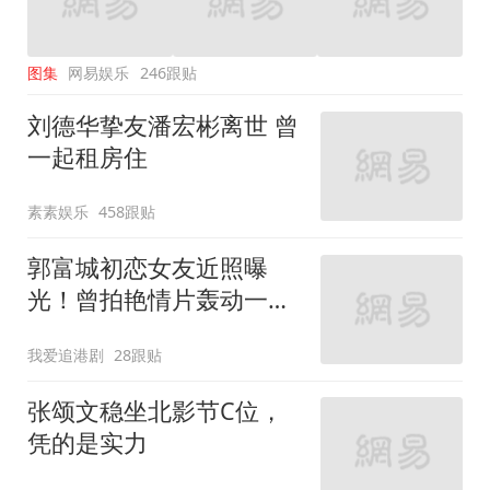
图集
网易娱乐
246跟贴
刘德华挚友潘宏彬离世 曾
一起租房住
素素娱乐
458跟贴
郭富城初恋女友近照曝
光！曾拍艳情片轰动一
时！
我爱追港剧
28跟贴
张颂文稳坐北影节C位，
凭的是实力