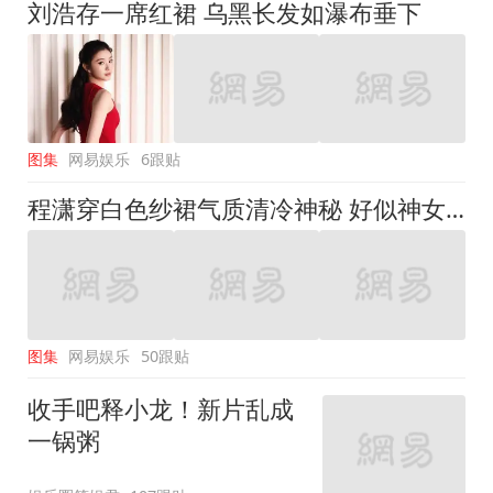
刘浩存一席红裙 乌黑长发如瀑布垂下
图集
网易娱乐
6跟贴
程潇穿白色纱裙气质清冷神秘 好似神女降临
图集
网易娱乐
50跟贴
收手吧释小龙！新片乱成
一锅粥