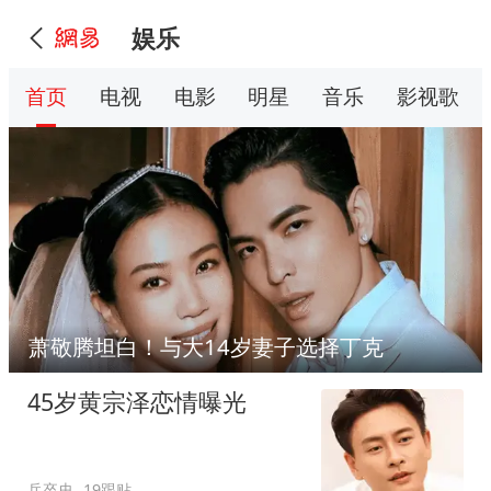
娱乐
首页
电视
电影
明星
音乐
影视歌
萧敬腾坦白！与大14岁妻子选择丁克
45岁黄宗泽恋情曝光
兵卒史
19跟贴