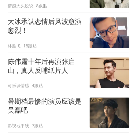
情感大头说说
8跟贴
大冰承认恋情后风波愈演
愈烈！
林雁飞
18跟贴
陈伟霆十年后再演张启
山，真人反哺纸片人
可乐谈情感
4跟贴
暑期档最惨的演员应该是
吴磊吧
影视地平线
7跟贴