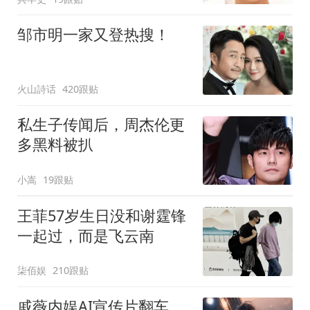
邹市明一家又登热搜！
火山詩话
420跟贴
私生子传闻后，周杰伦更
多黑料被扒
小嵩
19跟贴
王菲57岁生日没和谢霆锋
一起过，而是飞云南
柒佰娱
210跟贴
戚薇内娱AI宣传片翻车，