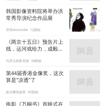
韩国影像资料院将举办洪
常秀导演纪念作品展
导筒directube
12跟贴
《两京十五日》预告片上
线，运河戏给力，成毅演
技大气磅礴
马庆云的影音娱
58跟贴
第44届香港金像奖，这次
算是“凉透”了
娱乐圈笔娱君
85跟贴
电影《万桐书》首映式在